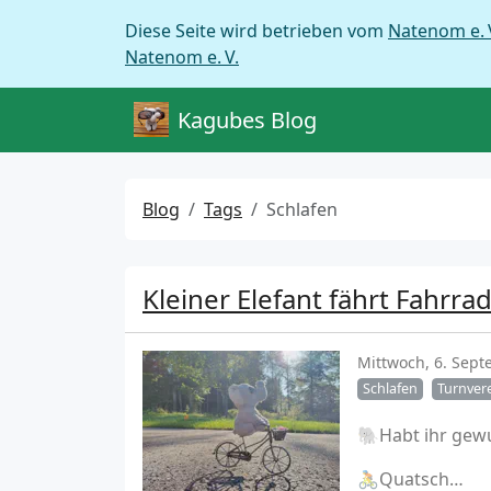
Diese Seite wird betrieben vom
Natenom e. 
Natenom e. V.
Kagubes Blog
Blog
Tags
Schlafen
Kleiner Elefant fährt Fahrra
Mittwoch, 6. Sep
Schlafen
Turnver
🐘Habt ihr gewu
🚴Quatsch…