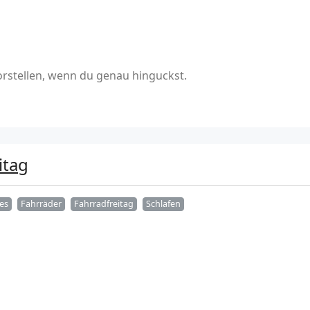
vorstellen, wenn du genau hinguckst.
itag
es
Fahrräder
Fahrradfreitag
Schlafen