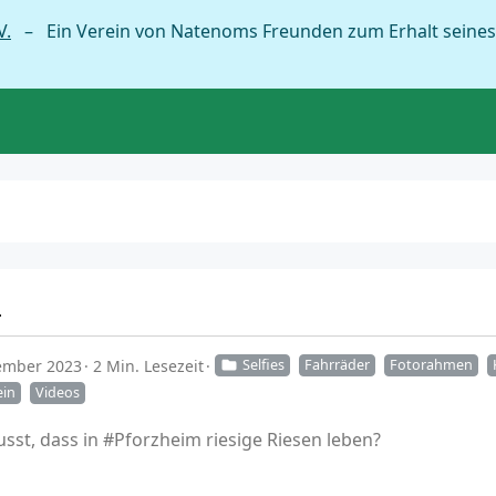
V.
– Ein Verein von Natenoms Freunden zum Erhalt seines
d
tember 2023
2 Min. Lesezeit
Selfies
Fahrräder
Fotorahmen
ein
Videos
sst, dass in #Pforzheim riesige Riesen leben?