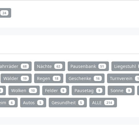
24
Fahrräder
Nächte
Pausenbank
Liegestuhl
68
62
51
Wälder
Regen
Geschenke
Turnverein
19
18
16
1
Wolken
Felder
Pausetag
Sonne
0
10
9
9
9
heim
Autos
Gesundheit
ALLE
6
5
5
214