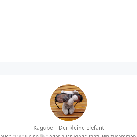
Kagube – Der kleine Elefant
uch "Der kleine 🐘" oder auch Ploggifanti. Bin zusamme