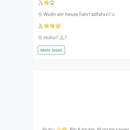
🚴🥱😱
🐘Wolln wir heute Fahrradfahrn?☺️
🚴🥱🥱😴
🐘Huhu? 🚴?
Mehr lesen
Huhu 👋😊. Bin Kagube. Manche sagen a