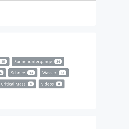
Sonnenuntergänge
45
34
Schnee
Wasser
6
13
13
Critical Mass
Videos
8
8