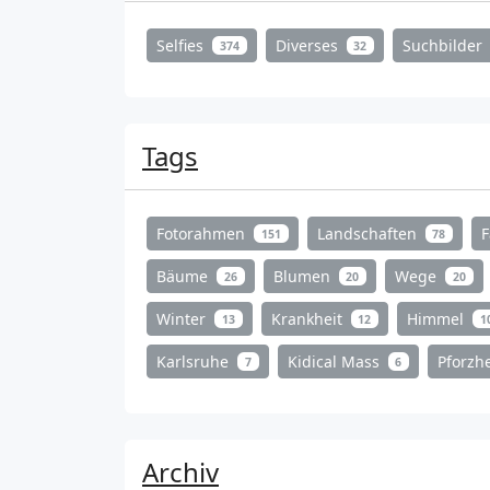
Selfies
Diverses
Suchbilder
374
32
Tags
Fotorahmen
Landschaften
151
78
Bäume
Blumen
Wege
26
20
20
Winter
Krankheit
Himmel
13
12
1
Karlsruhe
Kidical Mass
Pforz
7
6
Archiv