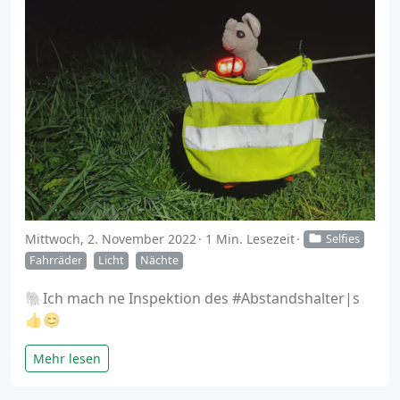
Mittwoch, 2. November 2022
1 Min. Lesezeit
Selfies
Fahrräder
Licht
Nächte
🐘Ich mach ne Inspektion des #Abstandshalter|s
👍😊
Mehr lesen