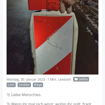
Montag, 30. Januar 2023
1 Min. Lesezeit
Selfies
Licht
Schilder
Wege
🐘Liebe Menschies.
🐘Wenn ihr mal nich wisst, wohin ihr sollt, fragt