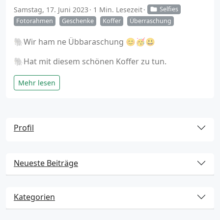
Samstag, 17. Juni 2023
1 Min. Lesezeit
Selfies
Fotorahmen
Geschenke
Koffer
Überraschung
🐘Wir ham ne Übbaraschung 😊🥳😃
🐘Hat mit diesem schönen Koffer zu tun.
Mehr lesen
Profil
Neueste Beiträge
Kategorien