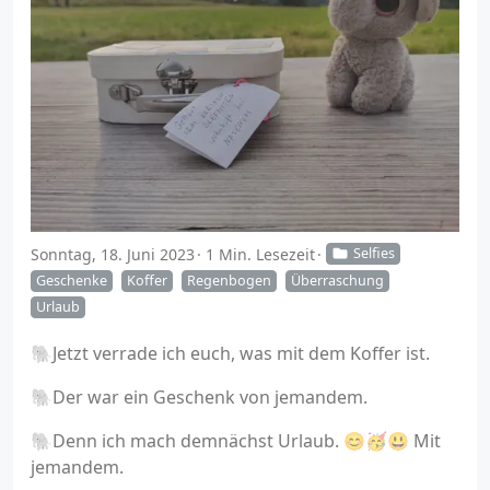
Sonntag, 18. Juni 2023
1 Min. Lesezeit
Selfies
Geschenke
Koffer
Regenbogen
Überraschung
Urlaub
🐘Jetzt verrade ich euch, was mit dem Koffer ist.
🐘Der war ein Geschenk von jemandem.
🐘Denn ich mach demnächst Urlaub. 😊🥳😃 Mit
jemandem.