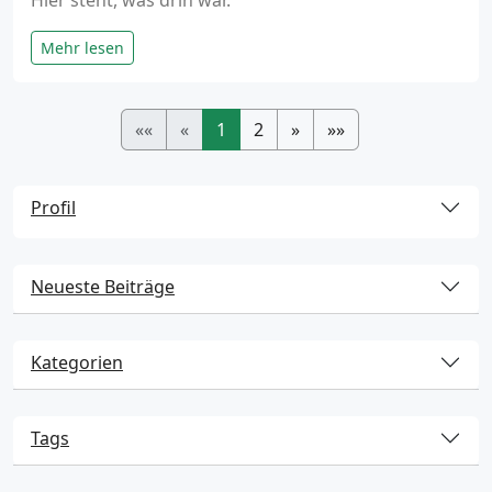
Hier steht, was drin war.
Mehr lesen
««
«
1
2
»
»»
Profil
Neueste Beiträge
Kategorien
Tags