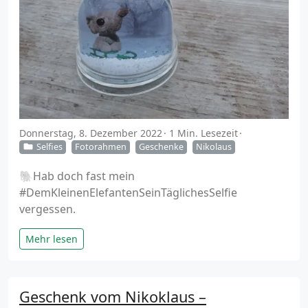
Donnerstag, 8. Dezember 2022
1 Min. Lesezeit
Selfies
Fotorahmen
Geschenke
Nikolaus
🐘Hab doch fast mein
#DemKleinenElefantenSeinTäglichesSelfie
vergessen.
Mehr lesen
Geschenk vom Nikoklaus –