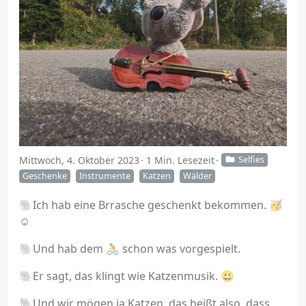
Mittwoch, 4. Oktober 2023
1 Min. Lesezeit
Selfies
Geschenke
Instrumente
Katzen
Wälder
🐘Ich hab eine Brrasche geschenkt bekommen. 🥳
☺️
🐘Und hab dem 🚴 schon was vorgespielt.
🐘Er sagt, das klingt wie Katzenmusik. 😃
🐘Und wir mögen ja Katzen, das heißt also, dass