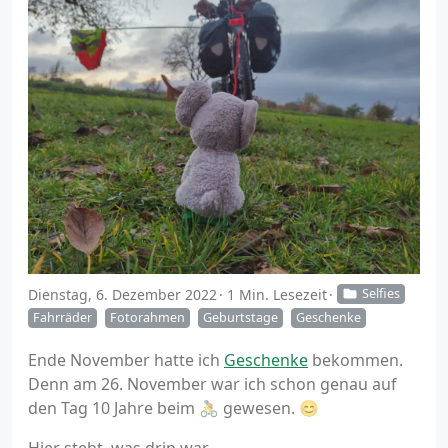
Dienstag, 6. Dezember 2022
1 Min. Lesezeit
Selfies
Fahrräder
Fotorahmen
Geburtstage
Geschenke
Ende November hatte ich
Geschenke
bekommen.
Denn am 26. November war ich schon genau auf
den Tag 10 Jahre beim 🚴 gewesen. 😊