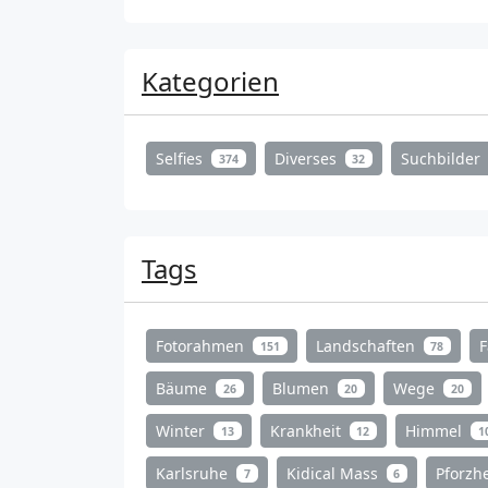
Kategorien
Selfies
Diverses
Suchbilder
374
32
Tags
Fotorahmen
Landschaften
151
78
Bäume
Blumen
Wege
26
20
20
Winter
Krankheit
Himmel
13
12
1
Karlsruhe
Kidical Mass
Pforz
7
6