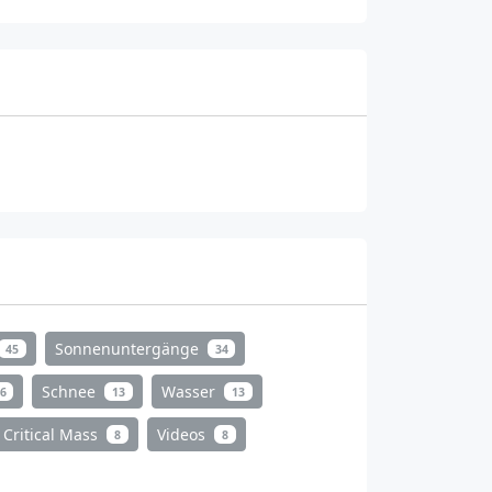
Sonnenuntergänge
45
34
Schnee
Wasser
6
13
13
Critical Mass
Videos
8
8