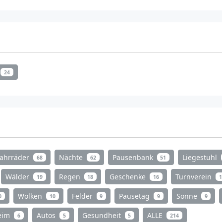
24
Fahrräder
Nächte
Pausenbank
Liegestuhl
68
62
51
Wälder
Regen
Geschenke
Turnverein
19
18
16
1
Wolken
Felder
Pausetag
Sonne
0
10
9
9
9
heim
Autos
Gesundheit
ALLE
6
5
5
214