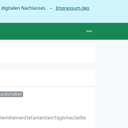
 digitalen Nachlasses. –
Impressum des
Landschaften
DemKleinenElefantenSeinTäglichesSelfie