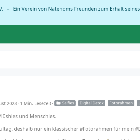
V.
– Ein Verein von Natenoms Freunden zum Erhalt seines
ust 2023
1 Min. Lesezeit
Selfies
Digital Detox
Fotorahmen
Plüshies und Menschies.
ltag, deshalb nur ein klassischer #Fotorahmen für mein #