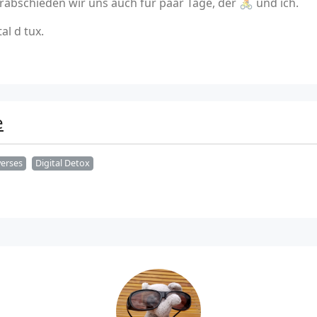
abschieden wir uns auch für paar Tage, der 🚴 und ich.
l d tux.
e
verses
Digital Detox