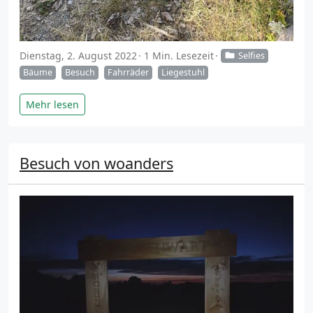
Dienstag, 2. August 2022
1 Min. Lesezeit
Selfies
Bäume
Besuch
Fahrräder
Liegestuhl
Mehr lesen
Besuch von woanders