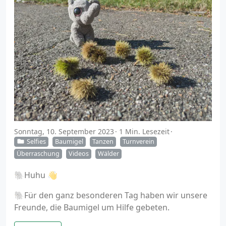
Sonntag, 10. September 2023
1 Min. Lesezeit
Selfies
Baumigel
Tanzen
Turnverein
Überraschung
Videos
Wälder
🐘Huhu 👋
🐘Für den ganz besonderen Tag haben wir unsere
Freunde, die Baumigel um Hilfe gebeten.