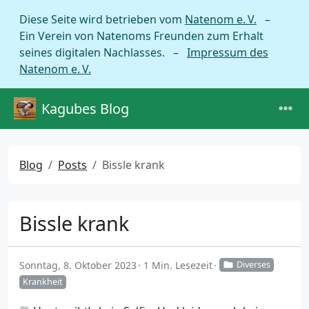
Diese Seite wird betrieben vom
Natenom e. V.
–
Ein Verein von Natenoms Freunden zum Erhalt
seines digitalen Nachlasses. –
Impressum des
Natenom e. V.
Kagubes Blog
Blog
Posts
Bissle krank
Bissle krank
Sonntag, 8. Oktober 2023
1 Min. Lesezeit
Diverses
Krankheit