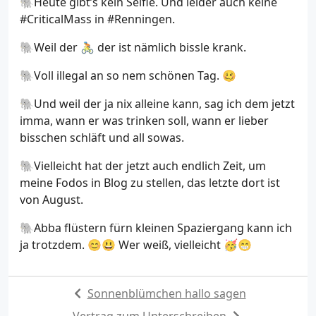
🐘Heute gibt’s kein Selfie. Und leider auch keine
#CriticalMass in #Renningen.
🐘Weil der 🚴 der ist nämlich bissle krank.
🐘Voll illegal an so nem schönen Tag. 🥴
🐘Und weil der ja nix alleine kann, sag ich dem jetzt
imma, wann er was trinken soll, wann er lieber
bisschen schläft und all sowas.
🐘Vielleicht hat der jetzt auch endlich Zeit, um
meine Fodos in Blog zu stellen, das letzte dort ist
von August.
🐘Abba flüstern fürn kleinen Spaziergang kann ich
ja trotzdem. 😊😃 Wer weiß, vielleicht 🥳😁
Sonnenblümchen hallo sagen
Vertrag zum Unterschreiben