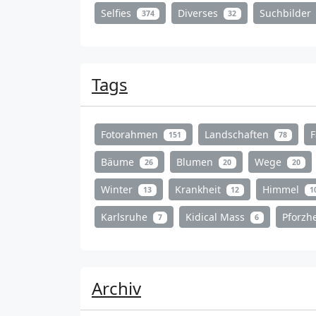
Selfies
Diverses
Suchbilder
374
32
Tags
Fotorahmen
Landschaften
151
78
Bäume
Blumen
Wege
26
20
20
Winter
Krankheit
Himmel
13
12
1
Karlsruhe
Kidical Mass
Pforz
7
6
Archiv