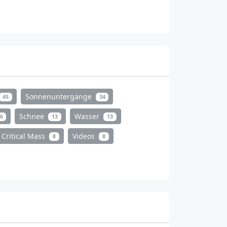
Sonnenuntergänge
45
34
Schnee
Wasser
6
13
13
Critical Mass
Videos
8
8