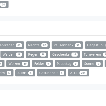
24
Fahrräder
Nächte
Pausenbank
Liegestuhl
68
62
51
Wälder
Regen
Geschenke
Turnverein
19
18
16
1
Wolken
Felder
Pausetag
Sonne
0
10
9
9
9
heim
Autos
Gesundheit
ALLE
6
5
5
214