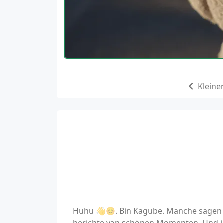
Kleine
Huhu 👋😊. Bin Kagube. Manche sagen a
berichte von schönen Momenten. Und ic