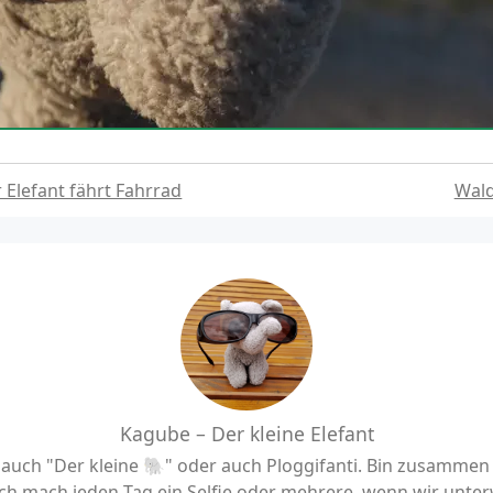
r Elefant fährt Fahrrad
Wal
Kagube – Der kleine Elefant
uch "Der kleine 🐘" oder auch Ploggifanti. Bin zusamme
h mach jeden Tag ein Selfie oder mehrere, wenn wir unter