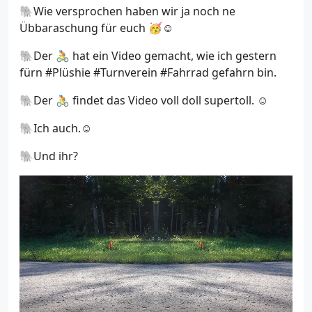
🐘Wie versprochen haben wir ja noch ne
Übbaraschung für euch 🥳☺️
🐘Der 🚴 hat ein Video gemacht, wie ich gestern
fürn #Plüshie #Turnverein #Fahrrad gefahrn bin.
🐘Der 🚴 findet das Video voll doll supertoll. ☺️
🐘Ich auch.☺️
🐘Und ihr?