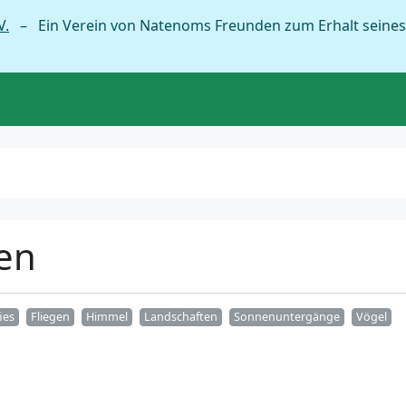
V.
– Ein Verein von Natenoms Freunden zum Erhalt seines
gen
ies
Fliegen
Himmel
Landschaften
Sonnenuntergänge
Vögel