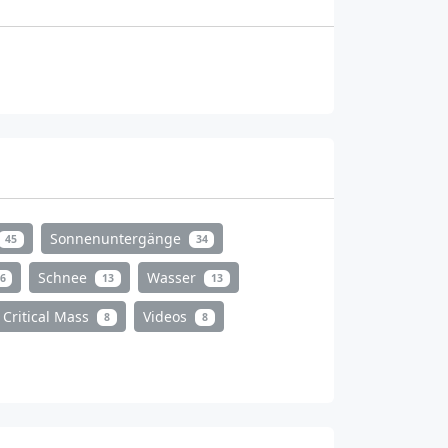
Sonnenuntergänge
45
34
Schnee
Wasser
6
13
13
Critical Mass
Videos
8
8