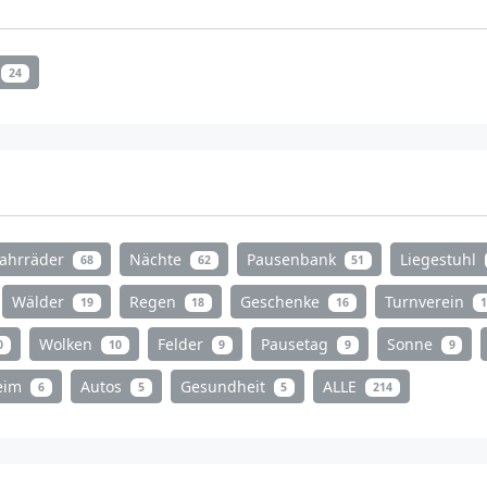
24
Fahrräder
Nächte
Pausenbank
Liegestuhl
68
62
51
Wälder
Regen
Geschenke
Turnverein
19
18
16
1
Wolken
Felder
Pausetag
Sonne
0
10
9
9
9
heim
Autos
Gesundheit
ALLE
6
5
5
214