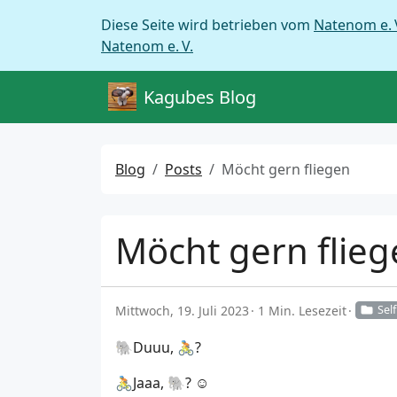
Diese Seite wird betrieben vom
Natenom e. 
Natenom e. V.
Kagubes Blog
Blog
Posts
Möcht gern fliegen
Möcht gern flie
Mittwoch, 19. Juli 2023
1 Min. Lesezeit
Self
🐘Duuu, 🚴?
🚴Jaaa, 🐘? ☺️