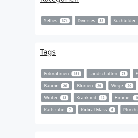
Selfies
Diverses
Suchbilder
374
32
Tags
Fotorahmen
Landschaften
151
78
Bäume
Blumen
Wege
26
20
20
Winter
Krankheit
Himmel
13
12
1
Karlsruhe
Kidical Mass
Pforz
7
6