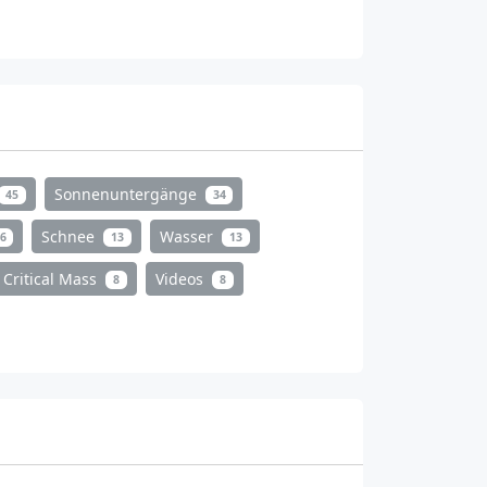
Sonnenuntergänge
45
34
Schnee
Wasser
6
13
13
Critical Mass
Videos
8
8