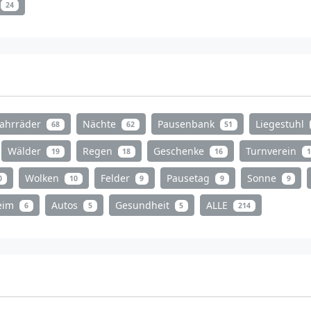
24
Fahrräder
Nächte
Pausenbank
Liegestuhl
68
62
51
Wälder
Regen
Geschenke
Turnverein
19
18
16
1
Wolken
Felder
Pausetag
Sonne
0
10
9
9
9
heim
Autos
Gesundheit
ALLE
6
5
5
214