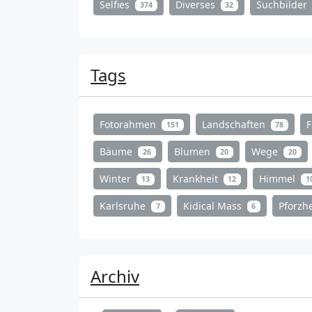
Selfies
Diverses
Suchbilder
374
32
Tags
Fotorahmen
Landschaften
151
78
Bäume
Blumen
Wege
26
20
20
Winter
Krankheit
Himmel
13
12
1
Karlsruhe
Kidical Mass
Pforz
7
6
Archiv