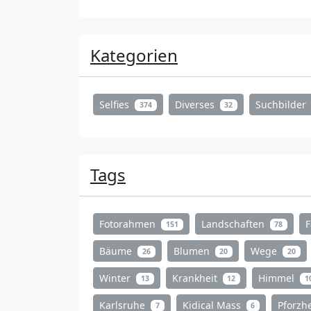
Kategorien
Selfies
Diverses
Suchbilder
374
32
Tags
Fotorahmen
Landschaften
151
78
Bäume
Blumen
Wege
26
20
20
Winter
Krankheit
Himmel
13
12
1
Karlsruhe
Kidical Mass
Pforz
7
6