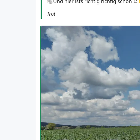
🐘Und hier ists richtig richtig schön 
Tröt