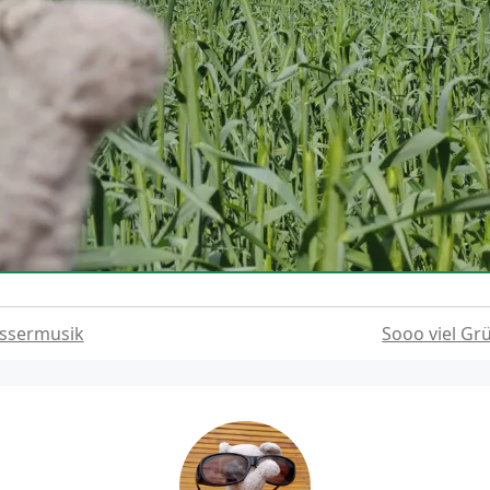
ssermusik
Sooo viel G