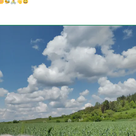
☺️🌼🐝🚴👋😀