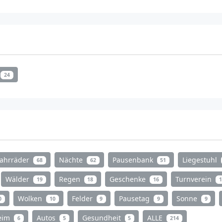
24
Fahrräder
Nächte
Pausenbank
Liegestuhl
68
62
51
Wälder
Regen
Geschenke
Turnverein
19
18
16
1
Wolken
Felder
Pausetag
Sonne
0
10
9
9
9
heim
Autos
Gesundheit
ALLE
6
5
5
214