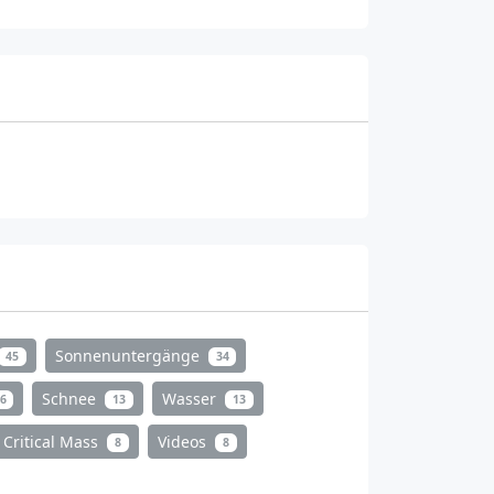
Sonnenuntergänge
45
34
Schnee
Wasser
6
13
13
Critical Mass
Videos
8
8