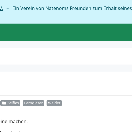
V.
– Ein Verein von Natenoms Freunden zum Erhalt seines
Selfies
Ferngläser
Wälder
eine machen.