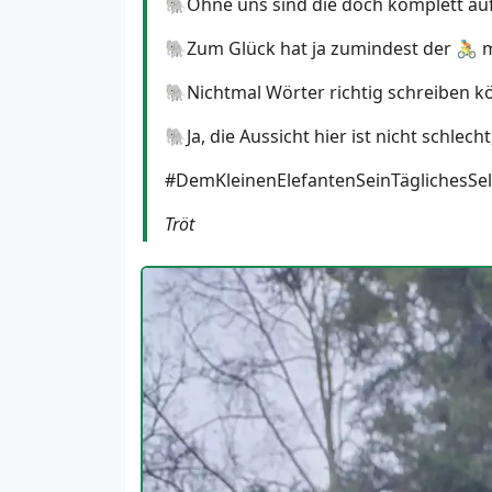
🐘Ohne uns sind die doch komplett au
🐘Zum Glück hat ja zumindest der 🚴 
🐘Nichtmal Wörter richtig schreiben k
🐘Ja, die Aussicht hier ist nicht schle
#DemKleinenElefantenSeinTäglichesSel
Tröt