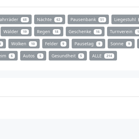
Fahrräder
Nächte
Pausenbank
Liegestuhl
68
62
51
Wälder
Regen
Geschenke
Turnverein
19
18
16
1
Wolken
Felder
Pausetag
Sonne
0
10
9
9
9
heim
Autos
Gesundheit
ALLE
6
5
5
214