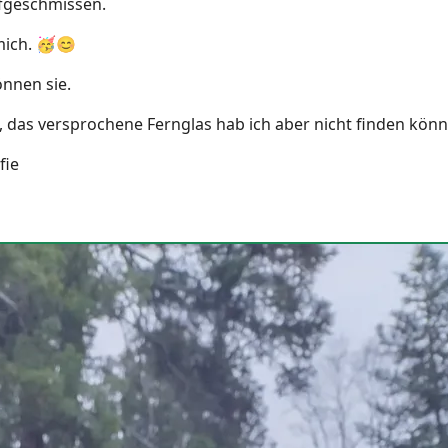
fgeschmissen.
mich. 🥳😊
önnen sie.
cht, das versprochene Fernglas hab ich aber nicht finden kön
fie