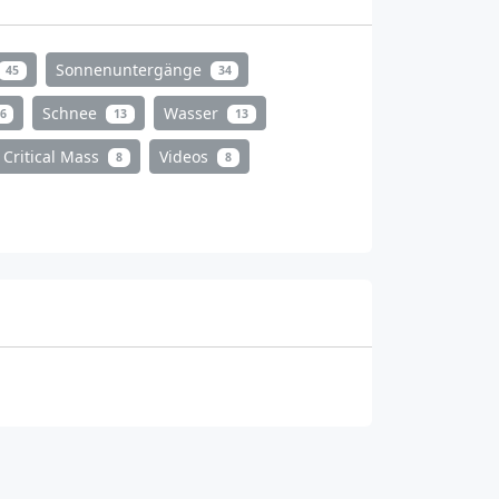
Sonnenuntergänge
45
34
Schnee
Wasser
6
13
13
Critical Mass
Videos
8
8