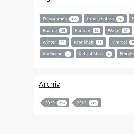
Fotorahmen
Landschaften
151
78
Bäume
Blumen
Wege
26
20
20
Winter
Krankheit
Himmel
13
12
1
Karlsruhe
Kidical Mass
Pforz
7
6
Archiv
2023
2022
218
217